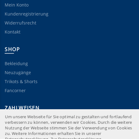
Mein Konto
Kundenregistrierung
Widerrufsrecht
Kontakt
SHOP
Bekleidung
Neuzugänge
Trikots & Shorts
Fancorner
ZAHLWEISEN
Um unsere Webseite für Sie optimal zu gestalten und fortlaufend
verbessern zu können, verwenden wir Cookies. Durch die weitere
Nutzung der Webseite stimmen Sie der Verwendung von Cookies
zu. Weitere Informationen erhalten Sie in unserer